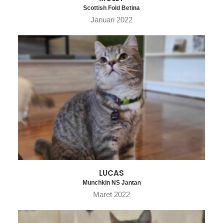
Scottish Fold Betina
Januari 2022
LUCAS
Munchkin NS Jantan
Maret 2022