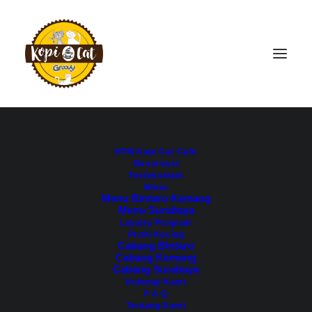
HTM Kopi Cat Cafe
Reservasi
Testimonials
Menu
Menu Bintaro Kemang
Menu Surabaya
Loyalty Program
Profil Kucing
Cabang Bintaro
Cabang Kemang
Cabang Surabaya
Hubungi Kami
F A Q
Tentang Kami